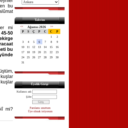
eyhler
ken bu
alûmat
Takvim
ler mi
<<
Ağustos 2026
>>
P
S
Ç
P
C
C
P
n
45-50
1
2
ekirge
3
4
5
6
7
8
9
acaat
10
11
12
13
14
15
16
eti bu
17
18
19
20
21
22
23
öyünde
24
25
26
27
28
29
30
31
üştüm,
 kuşlar
kuşlar
Üyelik Girişi
Kullanıcı adı
Şifre
Parolamı unuttum
iî mi?
Üye olmak istiyorum