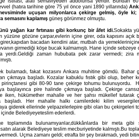
ge istilâsı, afatı semaviyeden addolunsa yeridir.
Bundan 60
vvel (hatıra tarihine göre 75
yıl önce yani 1890 yıllarında)
Ank
mevsiminde
uçuşan milyonlarca çekirge gelmiş, öyle ki;
a semasını kaplamış
güneş görünmez olmuştu.
nü yağan kar fırtınası gibi korkunç bir âfet idi.
Sokakta yü
ın yüzüne gözüne çarpar,
evlerin içine girer, oda kapısını açık 
girer,
kapıdan bacadan kendini atar, mutbah da yemeklerin
için
yvanın girmediği köşe bucak
kalmamıştı. Hane içinde sebzeye 
a yerdi.
Geldiği zaman hububata pek zarar vermedi; zira
lmıştı.
ek bulamadı, fakat kozasını Ankara muhitine
gömdü. Bahar g
an çıkmaya başladı. Kozalar
kabuklu fıstık gibi olup, beher 
 pirinç
tanesi gibi 80-90 tane çekirge tohumu bulunuyordu.
H
ıya başlayınca pire halinde çıkmaya
başladı. Çekirge cansı
de iken, hükümet
her mahalle ve her şahsı mükellef tutarak ç
na
başladı. Her mahalle halkı camilerdeki kilim ve
sergile
aya giderek ellerinde yelpazelerle
pire gibi olan bu çekirgeleri t
 içinde Belediyeye
teslim ederlerdi.
ge toplamında bulunamıyanlar,
dükkânlarda bir meta gibi s
ı
satın alarak Belediyeye teslim mecburiyetinde kalmıştı.
Bu topl
 vermedi. Uçma zamanı
geldi; etrafta bir şey bırakmadı, yedi bitir