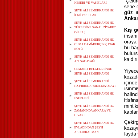
“Çekir
NESEBİ VE VASIFLARI
sene e
ŞEYH ALİ SEMERKANDİ HZ.
güz 
İLMİ VASIFLARI
Ankar
ŞEYH ALİ SEMERKANDİ HZ.
TÜRBESİNE SANAL ZİYARET
Kış gü
(VİDEO)
insan
ŞEYH ALİ SEMERKANDİ HZ.
oraya 
CUMA CAMİ-BERÇİN ÇATAK
bu ha
KÖYÜ
bulurs
ŞEYH ALİ SEMERKANDİ HZ.
kaldırı
AİT SACAYAĞI
OSMANLI BELGELERİNDE
Yiyec
ŞEYH ALİ SEMERKANDİ
kozad
ŞEYH ALİ SEMERKANDİ
içinde
HZ.FIRINDA YAKILMA OLAYI
ısınm
ŞEYH ALİ SEMERKANDİ HZ.
halin
ESERLERİ
itlafı
mıntık
ŞEYH ALİ SEMERKANDİ HZ.
ZAMANINDA ANKARA VE
kaplar
CİVARI
Çekir
ŞEYH ALİ SEMERKANDİ HZ.
kozay
EVLADINDAN ŞEYH
ABDURRAHMAN
fayda