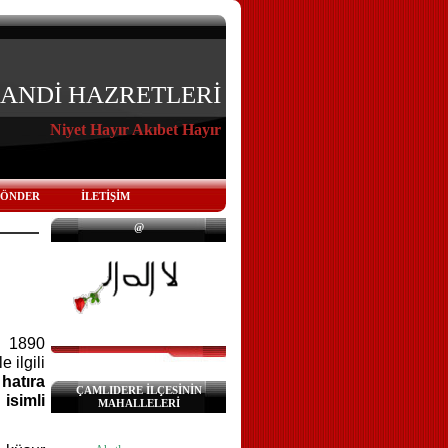
KANDİ HAZRETLERİ
Niyet Hayır Akıbet Hayır
GÖNDER
İLETİŞİM
@
, 1890
 ilgili
hatıra
ÇAMLIDERE İLÇESİNİN
”
isimli
MAHALLELERİ