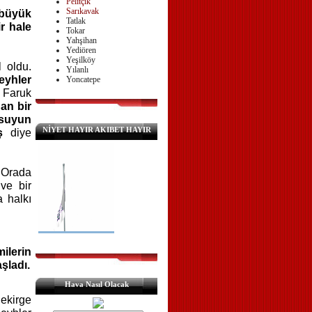
Pelitçik
Sarıkavak
 büyük
Tatlak
r hale
Tokar
Yahşihan
Yediören
Yeşilköy
l oldu.
Yılanlı
eyhler
Yoncatepe
Faruk
an bir
 suyun
NİYET HAYIR AKIBET HAYIR
ş
diye
.
Orada
 ve bir
a halkı
ilerin
şladı.
Hava Nasıl Olacak
Çekirge