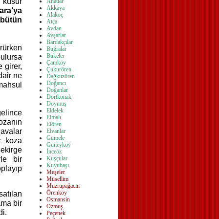
 küsur
Ahatlar
Akkaya
ara’ya
Alakoç
 bütün
Atça
Avdan
Avşarlar
Bardakçılar
rürken
Buğralar
Bükeler
bulursa
Çamköy
e girer,
Çukurören
dair ne
Dağkuzören
Doğancı
mahsul
Doğanlar
Dörtkonak
Doymuş
Eldelek
elince
Elmalı
kozanın
Elören
avalar
Elvanlar
Gümele
z koza
Güney
köy
ekirge
İnceöz
rle bir
Kuşçular
Kuyubaşı
oplayıp
Meşeler
Müsellim
Muzrupağacın
Örenköy
atılan
Osmansin
ama bir
Ozmuş
di.
Peçenek