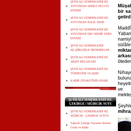
ŞEYH ALİ SEMERKANDİ HZ.
Müşah
SOYUNDAN AHMET HULUSİ
EFENDİ
bir s
getird
ŞEYH ALİ SEMERKANDİ HZ.
SOYUNDAN HALİL DEDE
Maddî
ŞEYH ALİ SEMERKANDİ HZ.
Yaban
SOYUNDAN EBU BEKİR SIDKI
EFENDİ
namiy
sülâle
ŞEYH ALİ SEMERKANDİ
mikt
HZ.ŞİİRLERLE MENKIBELER
arkas
ŞEYH ALİ SEMERKANDİ HZ.
ötede
ARŞİV BELGELERİ
ŞEYH ALİ SEMERKANDİ HZ.
Nihay
TÜRBESİNE ULAŞIM
buluna
KABİR ZİYARETİNİN ADABI
heyet
ve
mektep
ŞEYH ALİ SEMERKANDİ HZ.
ÇEKİRGE / SIĞIRCIK SUYU
Şeyhl
mihra
ŞEYH ALİ SEMERKANDİ HZ.
SIĞIRCIK / ÇEKİRGE SUYUU
Sığırcık Çekirge Suyunun Alınma
Usulü ve Adabı