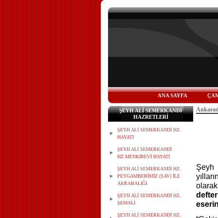
ANA SAYFA
ÇAM
Ankarada
ŞEYH ALİ SEMERKANDİ
HAZRETLERİ
ŞEYH ALİ SEMERKANDİ HZ.
HAYATI
ŞEYH ALİ SEMERKANDİ
HZ.MENKIBEVİ HAYATI
Şeyh 
ŞEYH ALİ SEMERKANDİ HZ.
yıllar
PEYGAMBERİMİZ (SAV) İLE
AKRABALIĞI
olar
defte
ŞEYH ALİ SEMERKANDİ HZ.
ŞEMALİ
eseri
ŞEYH ALİ SEMERKANDİ HZ.