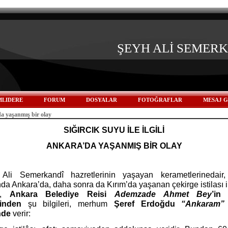
ŞEYH ALİ SEMER
LIDERE
FORUM
DOSYALAR
FOTOĞRAFLAR
MESAJ 
 yaşanmış bir olay
SIĞIRCIK SUYU İLE İLGİLİ
ANKARA’DA YAŞANMIŞ BİR OLAY
Ali Semerkandî hazretlerinin yaşayan kerametlerine
dair
ında Ankara’da, daha sonra
da Kırım’da yaşanan çekirge istilası ile
ak,
Ankara Belediye Reisi
Ademzade Ahmet Bey
’in 
rinden
şu bilgileri, merhum
Şeref Erdoğdu
“Ankaram
nde
verir: