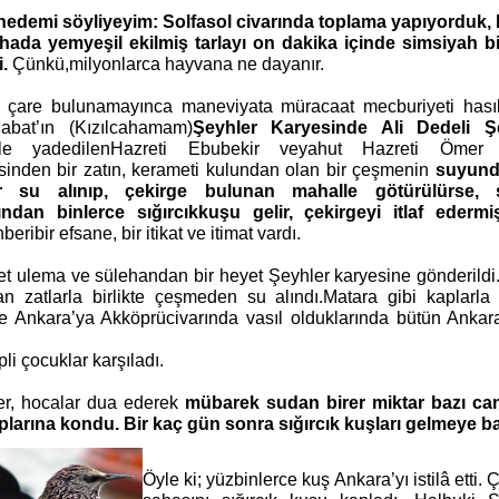
edemi söyliyeyim: Solfasol civarında toplama
yapıyorduk,
ahada yemyeşil ekilmiş
tarlayı on dakika içinde simsiyah bi
i.
Çünkü,
milyonlarca hayvana ne dayanır.
 çare bulunamayınca maneviyata müracaat
mecburiyeti hası
abat’ın (Kızılcahamam)
Şeyhler Karyesinde Ali Dedeli Ş
le yadedilen
Hazreti Ebubekir veyahut Hazreti Ömer 
sinden bir zatın, kerameti kulundan olan bir çeşmenin
suyund
ar su alınıp, çekirge bulunan
mahalle götürülürse,
ından binlerce sığırcık
kuşu gelir, çekirgeyi itlaf edermi
nberi
bir efsane, bir itikat ve itimat vardı.
et ulema
ve sülehandan bir heyet Şeyhler karyesine gönderildi
n zatlarla birlikte çeşmeden su alındı.
Matara gibi kaplarla
le Ankara’ya Akköprü
civarında vasıl olduklarında bütün Ankar
li çocuklar karşıladı.
er, hocalar dua ederek
mübarek sudan birer
miktar bazı cam
plarına kondu. Bir kaç gün
sonra sığırcık kuşları gelmeye ba
Öyle ki; yüzbinlerce
kuş Ankara’yı istilâ etti. 