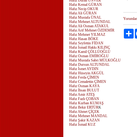
Hafız Durali ÜNVER
Hafız Kemal GÜRAN
Hafız Necip OKUR
Hafız Ali GÜRAN
Hafız Mustafa ÜNAL
Yorumlar
Hafız Mehmet ALTUNDAL
Hafız Ali Osman ATAKUL
Hafız Arif Mehmet ÖZDEMİR
Pa
Hafız Mehmet YILMAZ
Hafız Hasan BÖKE
Hafız Seyfettin FİDAN
Hafız İsmail Hakkı KILINÇ
Hafız Kamil ÇÖLLÜOĞLU
Hafız Osman EMİROĞLU
Hafız Mustafa Sabri MÜLKOĞLU
Hafız Dursun ALTUNDAL
Hafız İsmet AYDIN
Hafız Hüseyin AKGÜL
Hafız Ferda ÇİMEN
Hafız Cemalettin ÇİMEN
Hafız Osman KAYA
Hafız İhsan BULUT
Hafız Amir ATEŞ
Hafız Fazlı ÇOBAN
Hafız Kurban KUMAŞ
Hafız Bekir ERTÜR
K
Hafız Ahmet ÇİÇEK
Hafız Mehmet MANDAL
Hafız Şakir KAZAN
Hafız İsmail KUZ