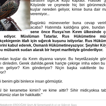
sahasını sığırcık
kuşu kapladı. Halbuki Ş
Köyünde ve çeşmede
hiç biri görünmez
kuşlar nereden geliyor, kimse
buna dair m
veremiyor...
Bugünkü münevverler buna cevap verir
acaba?
Hatırımda kaldığına göre, bunda
sene
önce Rusya’nın Kırım ülkesinde ç
r ediyor.
Müslüman Tatarlar, Rus Hükümetine mür
k
çekirgenin itlafı için sığırcık kuşunu istiyorlar. Rus
Hüküm
lerini kabul ederek, Osmanlı Hükümetine
yazıyor. Şeyhler K
bu mübarek
sudan alarak bir heyet marifetiyle gönderiliyor.
ından kuşlar da Kırım diyarına varıyor. Bu heyet
âzasiyle gör
ı dinledim. Gerek dahilde,
gerek hariçte çekirge imha eden bu
en geliyor?
Kim gönderiyor? Niçin başka vakitlerde bu 
yor?
i benim gibi binlerce insan görmüştür.
l bir kerametse kimin? ve kime aittir? Sihir midir,
yoksa tab
ümüz olan bir hakikattir.”
Abdulkerim ERDOĞAN Şeyh Ali Semerkandi (k.s) ve Sığırcık Suyu