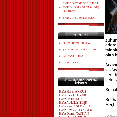
SIĞIRCIK/ÇEKİRGE SUYU İLE
İLGİLİ ANKARADA YAŞANMIŞ
BİR OLAY
SIĞIRCIK SUYU ŞEYHLERİ
VİDEOLAR
zuhu
HZ. MUHAMMED (SAV)
edere
talep
ŞEYH ALİ SEMERKANDİ HZ.
olan 
KUR'AN'I KERİM
ÇAMLIDERE
Arkas
vak’ay
nered
gelmi
Ş.ALİ SEMERKANDİ HZ.
İZİNDEN
Bu hal
Hafız Hasan AKKUŞ
Hafız İbrahim OKUR
Hafız Halil OKUR
Bu ha
Hafız Abdullah İŞLER
Meçhul
Hafız Ziya TIĞLIOĞLU
Hafız Rıza ÇÖLLÜOĞLU
Hafız Osman TAŞKAN
Kaynak: 