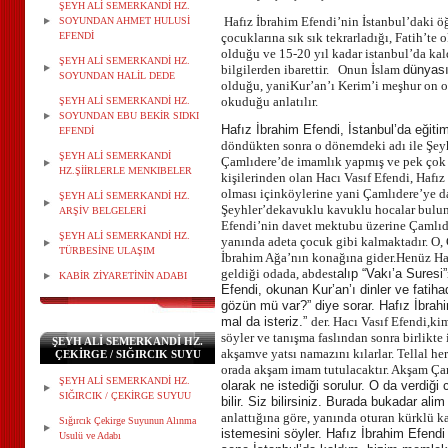
ŞEYH ALİ SEMERKANDİ HZ.
Hafız İbrahim Efendi’nin İstanbul’daki ö
SOYUNDAN AHMET HULUSİ
EFENDİ
çocuklarına sık sık tekrarladığı, Fatih’te
olduğu ve 15-20 yıl kadar istanbul’da kal
ŞEYH ALİ SEMERKANDİ HZ.
bilgilerden ibarettir.
Onun İslam
dünyası
SOYUNDAN HALİL DEDE
olduğu, yani
Kur’an’ı Kerim’i meşhur on ok
okuduğu anlatılır
.
ŞEYH ALİ SEMERKANDİ HZ.
SOYUNDAN EBU BEKİR SIDKI
Hafız İbrahim Efendi, İstanbul’da eğiti
EFENDİ
döndükten sonra o dönemdeki adı ile Şeyh
ŞEYH ALİ SEMERKANDİ
Çamlıdere’de imamlık yapmış ve pek çok
HZ.ŞİİRLERLE MENKIBELER
kişilerinden olan Hacı Vasıf
Efendi, Hafı
olması için
köylerine yani Çamlıdere’ye d
ŞEYH ALİ SEMERKANDİ HZ.
Şeyhler’de
kavuklu kavuklu hocalar bulunm
ARŞİV BELGELERİ
Efendi’nin davet mektubu üzerine Çamlıd
ŞEYH ALİ SEMERKANDİ HZ.
yanında adeta çocuk gibi kalmaktadır. O
TÜRBESİNE ULAŞIM
İbrahim Ağa’nın konağına gider.
Henüz Hac
geldiği odada, abdest
alıp “Vakı’a Suresi”
KABİR ZİYARETİNİN ADABI
Efendi, okunan Kur’an’ı dinler ve fatih
gözün mü var?” diye sorar. Hafız İbra
mal da isteriz.”
der. Hacı Vasıf Efendi,
kim
söyler ve tanışma faslından
sonra birlikte
ŞEYH ALİ SEMERKANDİ HZ.
akşam
ve yatsı namazını kılarlar. Tellal 
ÇEKİRGE / SIĞIRCIK SUYU
orada akşam imam tutulacaktır. Akşam Çaml
ŞEYH ALİ SEMERKANDİ HZ.
olarak ne istediği sorulur. O da verdiği
SIĞIRCIK / ÇEKİRGE SUYUU
bilir. Siz bilirsiniz. Burada bu
kadar alim 
anlattığına
göre, yanında oturan kürklü ka
Sığırcık Çekirge Suyunun Alınma
istemesini söyler. Hafız İbrahim Efendi 
Usulü ve Adabı