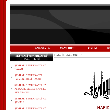
ANA SAYFA
ÇAMLIDERE
FORUM
D
Hafız İbrahim OKUR
ŞEYH ALİ SEMERKANDİ
HAZRETLERİ
ŞEYH ALİ SEMERKANDİ HZ.
HAYATI
ŞEYH ALİ SEMERKANDİ
HZ.MENKIBEVİ HAYATI
ŞEYH ALİ SEMERKANDİ HZ.
PEYGAMBERİMİZ (SAV) İLE
AKRABALIĞI
ŞEYH ALİ SEMERKANDİ HZ.
ŞEMALİ
HAFIZ
ŞEYH ALİ SEMERKANDİ HZ.