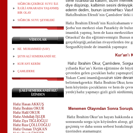
sene İstanbul’da kaldım, bizim memleke
SIĞIRCIK/ÇEKİRGE SUYU İLE
diye düşünüp, kalbimin sesini dinleyip
k
İLGİLİ ANKARADA YAŞANMIŞ
ederim dedim, bunun üzerine
Hacı Vasıf
BİR OLAY
Hafız
İbrahim Efendi’nin Çamlıdere’deki 
SIĞIRCIK SUYU ŞEYHLERİ
Hafız İbrahim Efendi’nin Kızılcahamam v
Şorba’nın merkezi olan Pazarköy de bulun
imamlık yapmış; hem de kaza merkezi
ike
Ortaokul’da din eğitimi
vermiştir. Bunun n
VİDEOLAR
gerçekleştiği,
anlatılan rivayetlerden öte
Sorgun
Köyünde de imamlık yapmıştır.
HZ. MUHAMMED (SAV)
Kur’an’ı 
ŞEYH ALİ SEMERKANDİ HZ.
Hafız İbrahim Okur, Çamlıdere, Sorgu
KUR'AN'I KERİM
yıllarda Kur’an’ı Kerim eğitimine de büy
ÇAMLIDERE
çevreden gelen çocukları hafız yapmıştır.
Yukarı Cami imamlığını
uzun süre devam 
belirtmek
gerekir. Hafız İbrahim Okur, ke
hem köyünün çocuklarını ve hem de çevre
Ş.ALİ SEMERKANDİ HZ.
yerde) hafız yapmayı gizli gizli sürdürmüş
İZİNDEN
Hafız Hasan AKKUŞ
Hafız İbrahim OKUR
Menemen Olayından Sonra Soruşt
Hafız Halil OKUR
Hafız Abdullah İŞLER
Hafız İbrahim Okur’un hayatı hakkında an
Hafız Ziya TIĞLIOĞLU
sonrasında sorgu için köyünden alınıp, gö
Hafız Rıza ÇÖLLÜOĞLU
geçirmiş ve daha sonra serbest bırakılmıştı
Hafız Osman TAŞKAN
üzerinden atamamıştır.