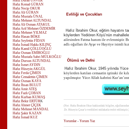
Hafız Durali ÜNVER
Hafız Kemal GÜRAN
Hafız Necip OKUR
Hafız Ali GÜRAN
Evliliği ve Çocukları
Hafız Mustafa ÜNAL
Hafız Mehmet ALTUNDAL
Hafız Ali Osman ATAKUL
Hafız Arif Mehmet ÖZDEMİR
Hafız İbrahim Okur, eğitim hayatını 
Hafız Mehmet YILMAZ
köylerden Yediören Köyü’nün mahalleler
Hafız Hasan BÖKE
ailesinden Fatma hanım ile evlenmiştir. B
Hafız Seyfettin FİDAN
adlı oğulları ile Ayşe ve Hayriye
isimli kı
Hafız İsmail Hakkı KILINÇ
Hafız Kamil ÇÖLLÜOĞLU
Hafız Osman EMİROĞLU
Hafız Mustafa Sabri MÜLKOĞLU
Ölümü ve Defni
Hafız Dursun ALTUNDAL
Hafız İsmet AYDIN
Hafız İbrahim Okur, 1945 yılında Yüce
Hafız Hüseyin AKGÜL
Hafız Ferda ÇİMEN
köylerden katılan cemaatin iştiraki ile 
Hafız Cemalettin ÇİMEN
yapılmıştır. Yüce Allah kabrini Kur’an’ın
n
Hafız Osman KAYA
Hafız İhsan BULUT
Hafız Amir ATEŞ
Hafız Fazlı ÇOBAN
Hafız Kurban KUMAŞ
Hafız Bekir ERTÜR
K
Hafız Ahmet ÇİÇEK
(Not: Hafız İbrahim Okur hakkındaki bilgiler, oğulların
Hafız Mehmet MANDAL
.Dr. Hüseyin Çınar’a verdikleri
mülakatla tesbit edilmiştir.
Hafız Şakir KAZAN
Hafız İsmail KUZ
Yorumlar
-
Yorum Yaz