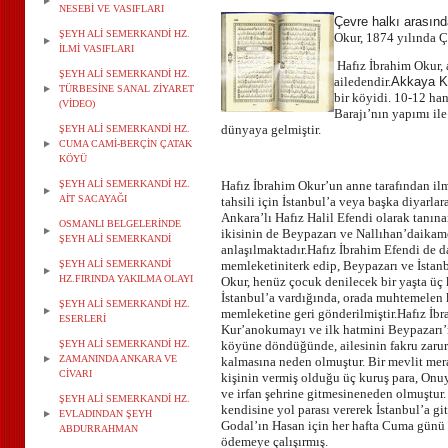
NESEBİ VE VASIFLARI
Çevre halkı arasınd
ŞEYH ALİ SEMERKANDİ HZ.
Okur, 1874 yılında 
İLMİ VASIFLARI
Hafız İbrahim Okur,
ŞEYH ALİ SEMERKANDİ HZ.
ailedendir.
Akkaya Kö
TÜRBESİNE SANAL ZİYARET
bir köy
idi. 10-12 ha
(VİDEO)
Barajı’nın yapımı
il
dünyaya gelmiştir.
ŞEYH ALİ SEMERKANDİ HZ.
CUMA CAMİ-BERÇİN ÇATAK
KÖYÜ
ŞEYH ALİ SEMERKANDİ HZ.
Hafız İbrahim Okur’un anne tarafından il
AİT SACAYAĞI
tahsili için İstanbul’a veya başka diyarla
Ankara’lı Hafız Halil Efendi olarak tanın
OSMANLI BELGELERİNDE
ikisinin de Beypazarı ve Nallıhan’da
ikame
ŞEYH ALİ SEMERKANDİ
anlaşılmaktadır.
Hafız İbrahim Efendi de da
ŞEYH ALİ SEMERKANDİ
memleketini
terk edip, Beypazarı ve İstan
HZ.FIRINDA YAKILMA OLAYI
Okur, henüz çocuk denilecek bir yaşta üç 
İstanbul’a vardığında, orada muhtemelen
ŞEYH ALİ SEMERKANDİ HZ.
memleketine geri gönderilmiştir.
Hafız İbr
ESERLERİ
Kur’an
okumayı ve ilk hatmini Beypazarı
ŞEYH ALİ SEMERKANDİ HZ.
köyüne döndüğünde, ailesinin fakru zarur
ZAMANINDA ANKARA VE
kalmasına neden olmuştur. Bir mevlit mera
CİVARI
kişinin vermiş olduğu üç kuruş para, Onu
ve irfan şehrine gitmesine
neden olmuştur
ŞEYH ALİ SEMERKANDİ HZ.
kendisine yol parası vererek İstanbul’a g
EVLADINDAN ŞEYH
Godal’ın Hasan için her hafta Cuma gün
ABDURRAHMAN
ödemeye çalışırmış.